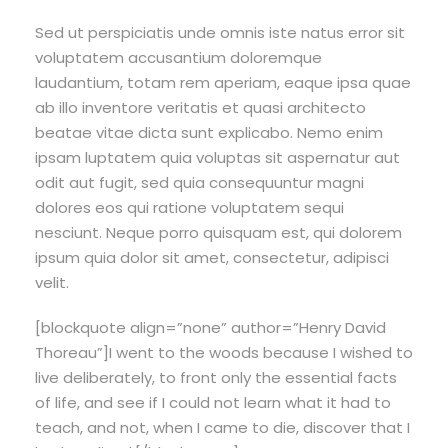
Sed ut perspiciatis unde omnis iste natus error sit
voluptatem accusantium doloremque
laudantium, totam rem aperiam, eaque ipsa quae
ab illo inventore veritatis et quasi architecto
beatae vitae dicta sunt explicabo. Nemo enim
ipsam luptatem quia voluptas sit aspernatur aut
odit aut fugit, sed quia consequuntur magni
dolores eos qui ratione voluptatem sequi
nesciunt. Neque porro quisquam est, qui dolorem
ipsum quia dolor sit amet, consectetur, adipisci
velit.
[blockquote align=”none” author=”Henry David
Thoreau”]I went to the woods because I wished to
live deliberately, to front only the essential facts
of life, and see if I could not learn what it had to
teach, and not, when I came to die, discover that I