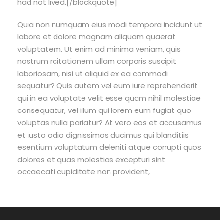
had not lived.[/blockquote]
Quia non numquam eius modi tempora incidunt ut
labore et dolore magnam aliquam quaerat
voluptatem. Ut enim ad minima veniam, quis
nostrum rcitationem ullam corporis suscipit
laboriosam, nisi ut aliquid ex ea commodi
sequatur? Quis autem vel eum iure reprehenderit
qui in ea voluptate velit esse quam nihil molestiae
consequatur, vel illum qui lorem eum fugiat quo
voluptas nulla pariatur? At vero eos et accusamus
et iusto odio dignissimos ducimus qui blanditiis
esentium voluptatum deleniti atque corrupti quos
dolores et quas molestias excepturi sint
occaecati cupiditate non provident,