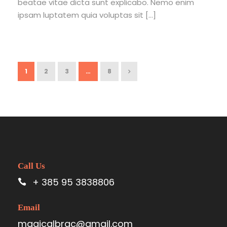
beatae vitae dicta sunt explicabo. Nemo enim
ipsam luptatem quia voluptas sit […]
1
2
3
…
8
Call Us
+ 385 95 3838806
Email
magicalbrac@gmail.com